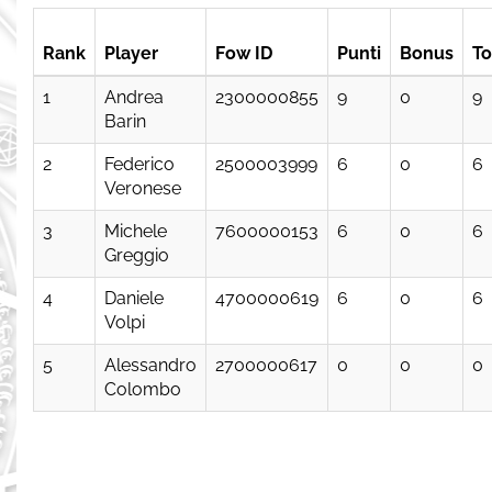
Rank
Player
Fow ID
Punti
Bonus
To
1
Andrea
2300000855
9
0
9
Barin
2
Federico
2500003999
6
0
6
Veronese
3
Michele
7600000153
6
0
6
Greggio
4
Daniele
4700000619
6
0
6
Volpi
5
Alessandro
2700000617
0
0
0
Colombo