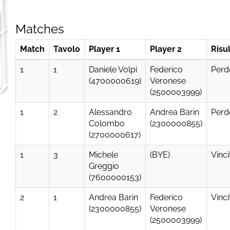
Matches
Match
Tavolo
Player 1
Player 2
Risu
1
1
Daniele Volpi
Federico
Perd
(4700000619)
Veronese
(2500003999)
1
2
Alessandro
Andrea Barin
Perd
Colombo
(2300000855)
(2700000617)
1
3
Michele
(BYE)
Vinci
Greggio
(7600000153)
2
1
Andrea Barin
Federico
Vinci
(2300000855)
Veronese
(2500003999)