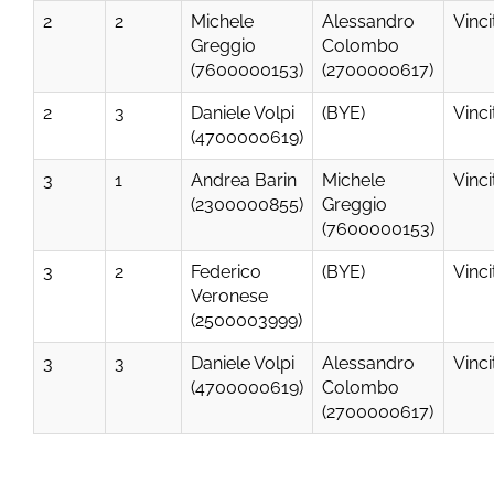
2
2
Michele
Alessandro
Vinci
Greggio
Colombo
(7600000153)
(2700000617)
2
3
Daniele Volpi
(BYE)
Vinci
(4700000619)
3
1
Andrea Barin
Michele
Vinci
(2300000855)
Greggio
(7600000153)
3
2
Federico
(BYE)
Vinci
Veronese
(2500003999)
3
3
Daniele Volpi
Alessandro
Vinci
(4700000619)
Colombo
(2700000617)