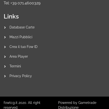
Tel: +39 071.4600329
Links
Database Carte
Mazzi Pubblici
Crea il tuo Fow ID
Area Player
Termini
Privacy Policy
fowtcg.it 2020. All right
Powered by Gametrade
reserved.
Distribuzione