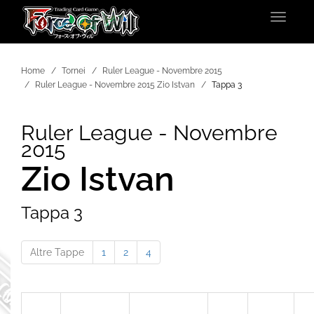
Toggle
navigat
Home
Tornei
Ruler League - Novembre 2015
Ruler League - Novembre 2015 Zio Istvan
Tappa 3
Ruler League - Novembre
2015
Zio Istvan
Tappa 3
Altre Tappe
1
2
4