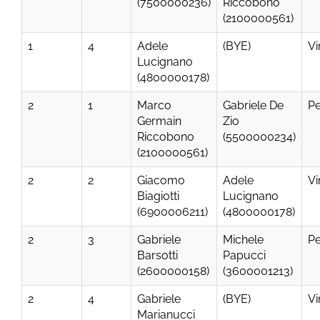
(7500000236)
Riccobono
(2100000561)
1
4
Adele
(BYE)
Vi
Lucignano
(4800000178)
2
1
Marco
Gabriele De
Pe
Germain
Zio
Riccobono
(5500000234)
(2100000561)
2
2
Giacomo
Adele
Vi
Biagiotti
Lucignano
(6900006211)
(4800000178)
2
3
Gabriele
Michele
Pe
Barsotti
Papucci
(2600000158)
(3600001213)
2
4
Gabriele
(BYE)
Vi
Marianucci