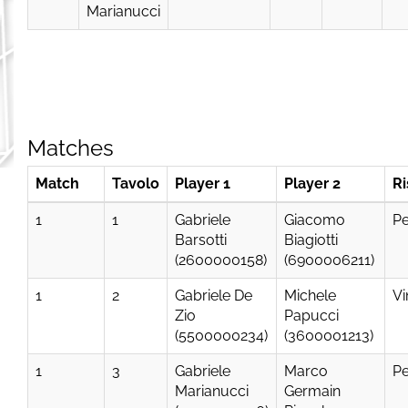
Marianucci
Matches
Match
Tavolo
Player 1
Player 2
Ri
1
1
Gabriele
Giacomo
Pe
Barsotti
Biagiotti
(2600000158)
(6900006211)
1
2
Gabriele De
Michele
Vi
Zio
Papucci
(5500000234)
(3600001213)
1
3
Gabriele
Marco
Pe
Marianucci
Germain