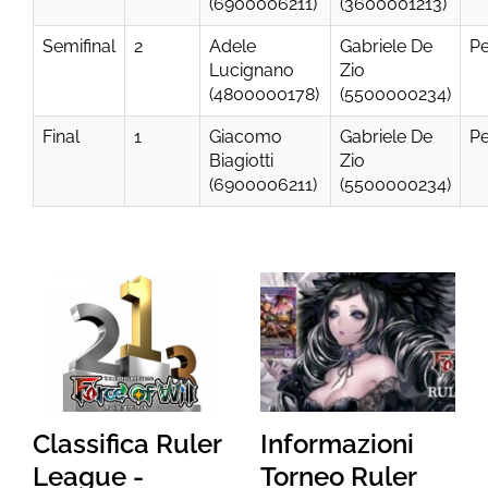
(6900006211)
(3600001213)
Semifinal
2
Adele
Gabriele De
Pe
Lucignano
Zio
(4800000178)
(5500000234)
Final
1
Giacomo
Gabriele De
Pe
Biagiotti
Zio
(6900006211)
(5500000234)
Classifica Ruler
Informazioni
League -
Torneo Ruler