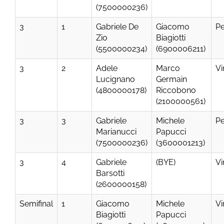
(7500000236)
3
1
Gabriele De
Giacomo
Pe
Zio
Biagiotti
(5500000234)
(6900006211)
3
2
Adele
Marco
Vi
Lucignano
Germain
(4800000178)
Riccobono
(2100000561)
3
3
Gabriele
Michele
Pe
Marianucci
Papucci
(7500000236)
(3600001213)
3
4
Gabriele
(BYE)
Vi
Barsotti
(2600000158)
Semifinal
1
Giacomo
Michele
Vi
Biagiotti
Papucci