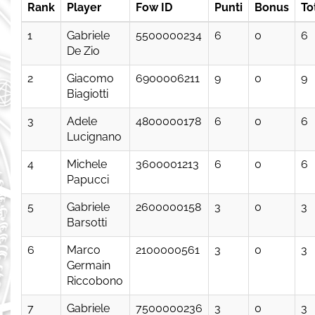
Rank
Player
Fow ID
Punti
Bonus
To
1
Gabriele
5500000234
6
0
6
De Zio
2
Giacomo
6900006211
9
0
9
Biagiotti
3
Adele
4800000178
6
0
6
Lucignano
4
Michele
3600001213
6
0
6
Papucci
5
Gabriele
2600000158
3
0
3
Barsotti
6
Marco
2100000561
3
0
3
Germain
Riccobono
7
Gabriele
7500000236
3
0
3