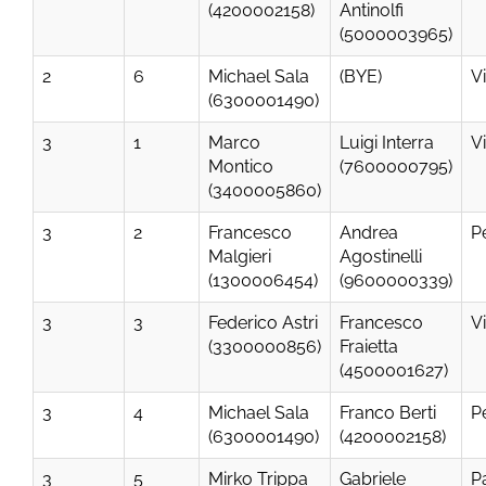
(4200002158)
Antinolfi
(5000003965)
2
6
Michael Sala
(BYE)
V
(6300001490)
3
1
Marco
Luigi Interra
V
Montico
(7600000795)
(3400005860)
3
2
Francesco
Andrea
P
Malgieri
Agostinelli
(1300006454)
(9600000339)
3
3
Federico Astri
Francesco
V
(3300000856)
Fraietta
(4500001627)
3
4
Michael Sala
Franco Berti
P
(6300001490)
(4200002158)
3
5
Mirko Trippa
Gabriele
P