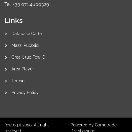
Tel: +39 071.4600329
Links
Database Carte
Mazzi Pubblici
Crea il tuo Fow ID
Area Player
Termini
Privacy Policy
fowtcg.it 2020. All right
Powered by Gametrade
reserved.
Distribuzione