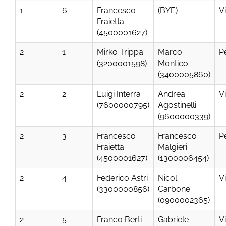
1
6
Francesco
(BYE)
V
Fraietta
(4500001627)
2
1
Mirko Trippa
Marco
P
(3200001598)
Montico
(3400005860)
2
2
Luigi Interra
Andrea
V
(7600000795)
Agostinelli
(9600000339)
2
3
Francesco
Francesco
P
Fraietta
Malgieri
(4500001627)
(1300006454)
2
4
Federico Astri
Nicol
V
(3300000856)
Carbone
(0900002365)
2
5
Franco Berti
Gabriele
V