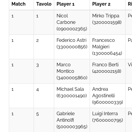
Match
Tavolo
Player 1
Player 2
R
1
1
Nicol
Mirko Trippa
P
Carbone
(3200001598)
(0900002365)
1
2
Federico Astri
Francesco
P
(3300000856)
Malgieri
(1300006454)
1
3
Marco
Franco Berti
V
Montico
(4200002158)
(3400005860)
1
4
Michael Sala
Andrea
P
(6300001490)
Agostinelli
(9600000339)
1
5
Gabriele
Luigi Interra
P
Antinolfi
(7600000795)
(5000003965)