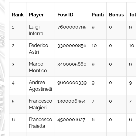
Rank
Player
Fow ID
Punti
Bonus
To
1
Luigi
7600000795
9
0
9
Interra
2
Federico
3300000856
10
0
10
Astri
3
Marco
3400005860
9
0
9
Montico
4
Andrea
9600000339
9
0
9
Agostinelli
5
Francesco
1300006454
7
0
7
Malgieri
6
Francesco
4500001627
6
0
6
Fraietta