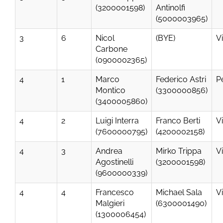
(3200001598)
Antinolfi
(5000003965)
3
6
Nicol
(BYE)
V
Carbone
(0900002365)
4
1
Marco
Federico Astri
P
Montico
(3300000856)
(3400005860)
4
2
Luigi Interra
Franco Berti
V
(7600000795)
(4200002158)
4
3
Andrea
Mirko Trippa
V
Agostinelli
(3200001598)
(9600000339)
4
4
Francesco
Michael Sala
V
Malgieri
(6300001490)
(1300006454)