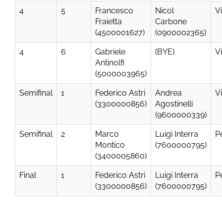
4
5
Francesco
Nicol
V
Fraietta
Carbone
(4500001627)
(0900002365)
4
6
Gabriele
(BYE)
V
Antinolfi
(5000003965)
Semifinal
1
Federico Astri
Andrea
V
(3300000856)
Agostinelli
(9600000339)
Semifinal
2
Marco
Luigi Interra
P
Montico
(7600000795)
(3400005860)
Final
1
Federico Astri
Luigi Interra
P
(3300000856)
(7600000795)