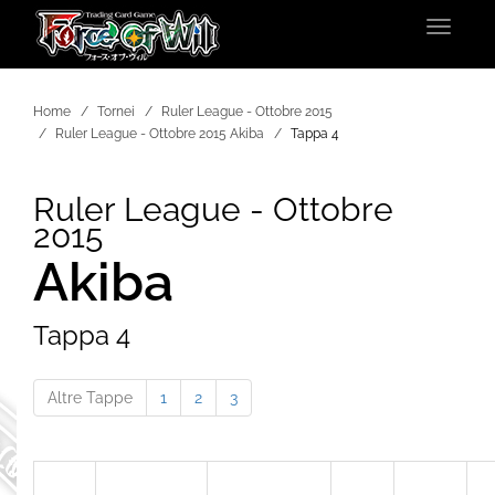
Toggle
navigat
Home
Tornei
Ruler League - Ottobre 2015
Ruler League - Ottobre 2015 Akiba
Tappa 4
Ruler League - Ottobre
2015
Akiba
Tappa 4
Altre Tappe
1
2
3