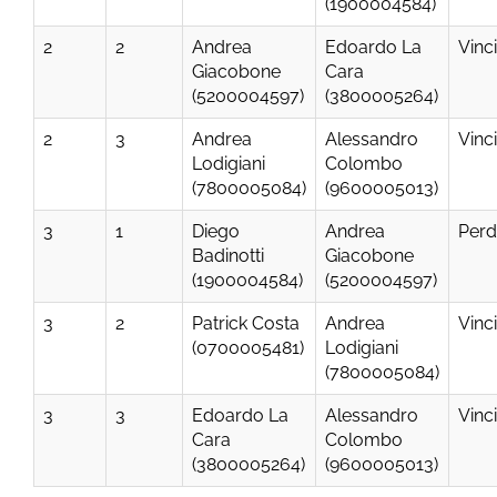
(1900004584)
2
2
Andrea
Edoardo La
Vinc
Giacobone
Cara
(5200004597)
(3800005264)
2
3
Andrea
Alessandro
Vinc
Lodigiani
Colombo
(7800005084)
(9600005013)
3
1
Diego
Andrea
Perd
Badinotti
Giacobone
(1900004584)
(5200004597)
3
2
Patrick Costa
Andrea
Vinc
(0700005481)
Lodigiani
(7800005084)
3
3
Edoardo La
Alessandro
Vinc
Cara
Colombo
(3800005264)
(9600005013)