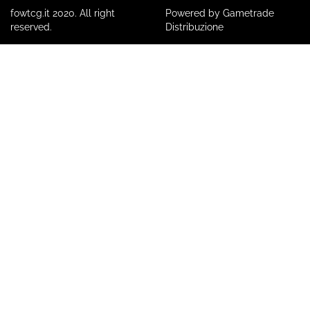
fowtcg.it 2020. All right
Powered by Gametrade
reserved.
Distribuzione