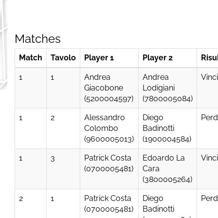
Matches
Match
Tavolo
Player 1
Player 2
Risu
1
1
Andrea
Andrea
Vinc
Giacobone
Lodigiani
(5200004597)
(7800005084)
1
2
Alessandro
Diego
Perd
Colombo
Badinotti
(9600005013)
(1900004584)
1
3
Patrick Costa
Edoardo La
Vinc
(0700005481)
Cara
(3800005264)
2
1
Patrick Costa
Diego
Perd
(0700005481)
Badinotti