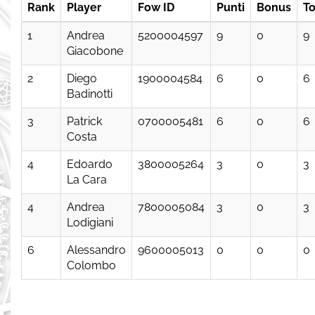
Rank
Player
Fow ID
Punti
Bonus
To
1
Andrea
5200004597
9
0
9
Giacobone
2
Diego
1900004584
6
0
6
Badinotti
3
Patrick
0700005481
6
0
6
Costa
4
Edoardo
3800005264
3
0
3
La Cara
4
Andrea
7800005084
3
0
3
Lodigiani
6
Alessandro
9600005013
0
0
0
Colombo