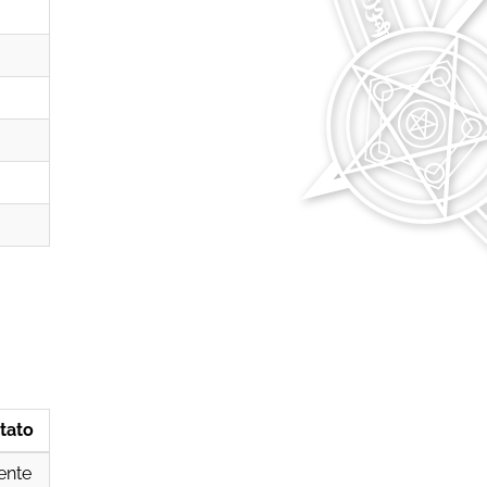
ltato
ente