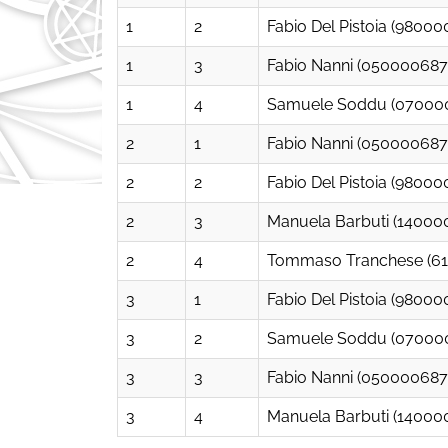
1
2
Fabio Del Pistoia (98000
1
3
Fabio Nanni (050000687
1
4
Samuele Soddu (07000
2
1
Fabio Nanni (050000687
2
2
Fabio Del Pistoia (98000
2
3
Manuela Barbuti (14000
2
4
Tommaso Tranchese (6
3
1
Fabio Del Pistoia (98000
3
2
Samuele Soddu (07000
3
3
Fabio Nanni (050000687
3
4
Manuela Barbuti (14000