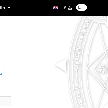
ltro
3
R