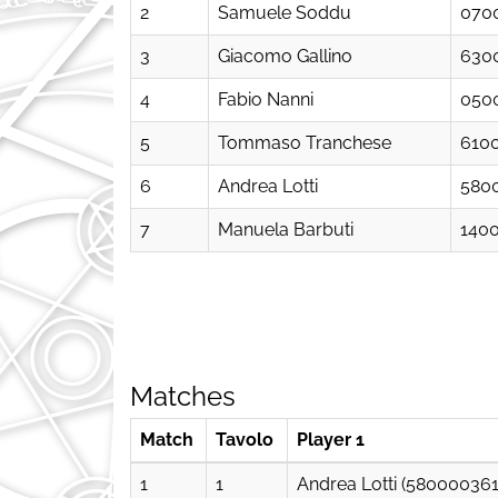
2
Samuele Soddu
070
3
Giacomo Gallino
630
4
Fabio Nanni
050
5
Tommaso Tranchese
610
6
Andrea Lotti
580
7
Manuela Barbuti
140
Matches
Match
Tavolo
Player 1
1
1
Andrea Lotti (580000361