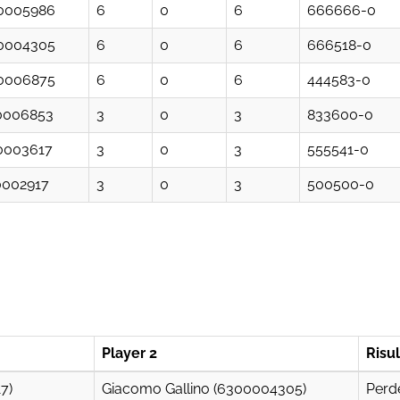
0005986
6
0
6
666666-0
0004305
6
0
6
666518-0
0006875
6
0
6
444583-0
0006853
3
0
3
833600-0
0003617
3
0
3
555541-0
0002917
3
0
3
500500-0
Player 2
Risu
7)
Giacomo Gallino (6300004305)
Perd