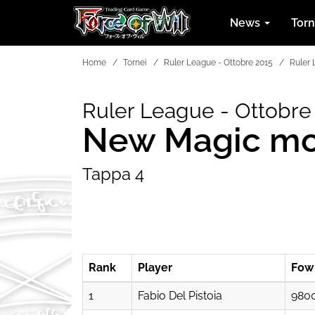
News
Tor
Home
Tornei
Ruler League - Ottobre 2015
Ruler
Ruler League - Ottobre
New Magic m
Tappa 4
Rank
Player
Fow
1
Fabio Del Pistoia
980