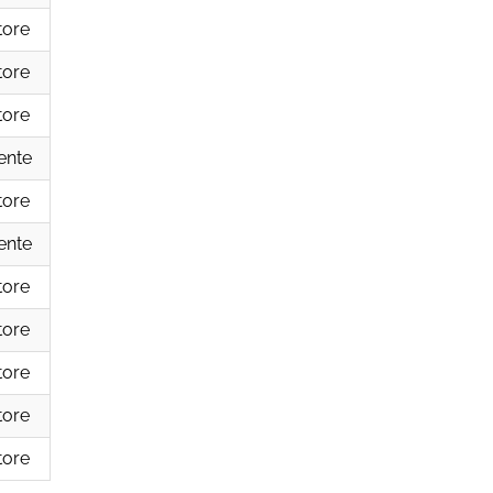
tore
tore
tore
ente
tore
ente
tore
tore
tore
tore
tore