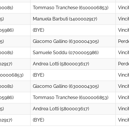
00081)
Tommaso Tranchese (6100006853)
Vinci
5)
Manuela Barbuti (1400002917)
Vinci
05986)
(BYE)
Vinci
5)
Giacomo Gallino (6300004305)
Perd
00081)
Samuele Soddu (0700005986)
Vinci
02917)
Andrea Lotti (5800003617)
Perd
100006853)
(BYE)
Vinci
00081)
Giacomo Gallino (6300004305)
Vinci
05986)
Tommaso Tranchese (6100006853)
Vinci
5)
Andrea Lotti (5800003617)
Vinci
02917)
(BYE)
Vinci