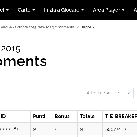
nei
Carte
Inizia a Giocare
Area Player
A
 League - Ottobre 2015 New Magic moments
Tappa 4
 2015
oments
Altre Tappe
1
2
 ID
Punti
Bonus
Totale
TIE-BREAKE
0000081
9
0
9
555714-0