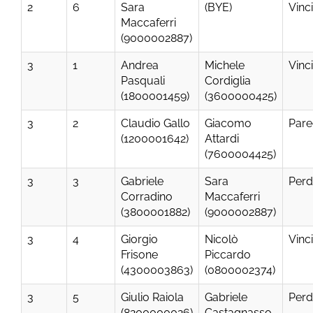
2
6
Sara
(BYE)
Vinc
Maccaferri
(9000002887)
3
1
Andrea
Michele
Vinc
Pasquali
Cordiglia
(1800001459)
(3600000425)
3
2
Claudio Gallo
Giacomo
Pare
(1200001642)
Attardi
(7600004425)
3
3
Gabriele
Sara
Perd
Corradino
Maccaferri
(3800001882)
(9000002887)
3
4
Giorgio
Nicolò
Vinc
Frisone
Piccardo
(4300003863)
(0800002374)
3
5
Giulio Raiola
Gabriele
Perd
(8200000026)
Castagnasso