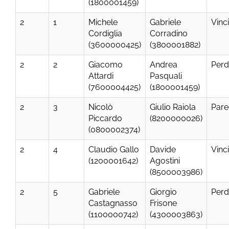
(1800001459)
2
1
Michele
Gabriele
Vinc
Cordiglia
Corradino
(3600000425)
(3800001882)
2
2
Giacomo
Andrea
Perd
Attardi
Pasquali
(7600004425)
(1800001459)
2
3
Nicolò
Giulio Raiola
Pare
Piccardo
(8200000026)
(0800002374)
2
4
Claudio Gallo
Davide
Vinc
(1200001642)
Agostini
(8500003986)
2
5
Gabriele
Giorgio
Perd
Castagnasso
Frisone
(1100000742)
(4300003863)