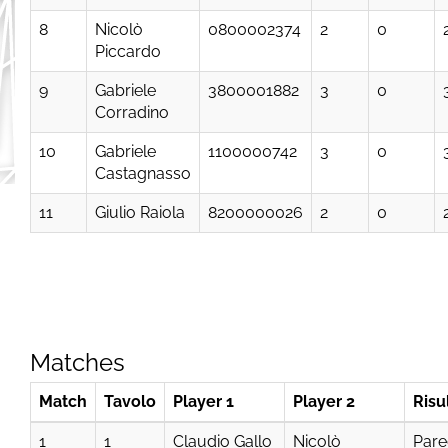
8
Nicolò
0800002374
2
0
Piccardo
9
Gabriele
3800001882
3
0
Corradino
10
Gabriele
1100000742
3
0
Castagnasso
11
Giulio Raiola
8200000026
2
0
Matches
Match
Tavolo
Player 1
Player 2
Risu
1
1
Claudio Gallo
Nicolò
Pare