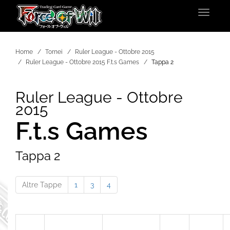
Toggle
navigat
Home
Tornei
Ruler League - Ottobre 2015
Ruler League - Ottobre 2015 F.t.s Games
Tappa 2
Ruler League - Ottobre
2015
F.t.s Games
Tappa 2
Altre Tappe
1
3
4