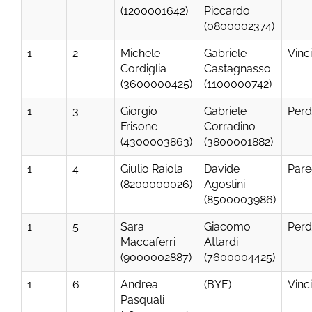
(1200001642)
Piccardo
(0800002374)
1
2
Michele
Gabriele
Vinc
Cordiglia
Castagnasso
(3600000425)
(1100000742)
1
3
Giorgio
Gabriele
Perd
Frisone
Corradino
(4300003863)
(3800001882)
1
4
Giulio Raiola
Davide
Pare
(8200000026)
Agostini
(8500003986)
1
5
Sara
Giacomo
Perd
Maccaferri
Attardi
(9000002887)
(7600004425)
1
6
Andrea
(BYE)
Vinc
Pasquali