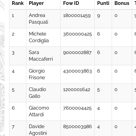
Rank
Player
Fow ID
Punti
Bonus
1
Andrea
1800001459
9
0
Pasquali
2
Michele
3600000425
6
0
Cordiglia
3
Sara
9000002887
6
0
Maccaferri
4
Giorgio
4300003863
6
0
Frisone
5
Claudio
1200001642
5
0
Gallo
6
Giacomo
7600004425
4
0
Attardi
7
Davide
8500003986
4
0
Agostini