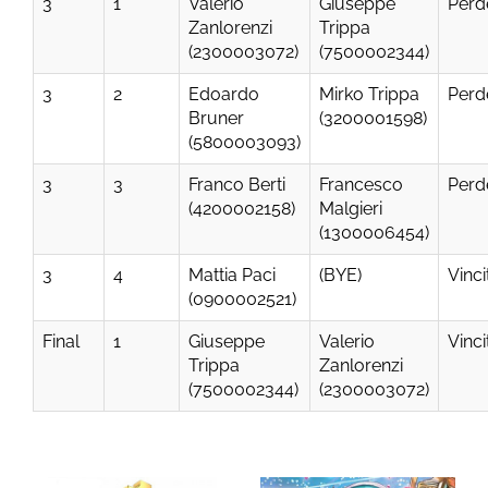
3
1
Valerio
Giuseppe
Perd
Zanlorenzi
Trippa
(2300003072)
(7500002344)
3
2
Edoardo
Mirko Trippa
Perd
Bruner
(3200001598)
(5800003093)
3
3
Franco Berti
Francesco
Perd
(4200002158)
Malgieri
(1300006454)
3
4
Mattia Paci
(BYE)
Vinci
(0900002521)
Final
1
Giuseppe
Valerio
Vinci
Trippa
Zanlorenzi
(7500002344)
(2300003072)