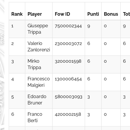
Rank
Player
Fow ID
Punti
Bonus
Tot
1
Giuseppe
7500002344
9
0
9
Trippa
2
Valerio
2300003072
6
0
6
Zanlorenzi
3
Mirko
3200001598
6
0
6
Trippa
4
Francesco
1300006454
6
0
6
Malgieri
5
Edoardo
5800003093
3
0
3
Bruner
6
Franco
4200002158
3
0
3
Berti