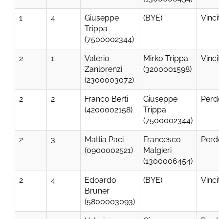
1
4
Giuseppe
(BYE)
Vinci
Trippa
(7500002344)
2
1
Valerio
Mirko Trippa
Vinci
Zanlorenzi
(3200001598)
(2300003072)
2
2
Franco Berti
Giuseppe
Perd
(4200002158)
Trippa
(7500002344)
2
3
Mattia Paci
Francesco
Perd
(0900002521)
Malgieri
(1300006454)
2
4
Edoardo
(BYE)
Vinci
Bruner
(5800003093)