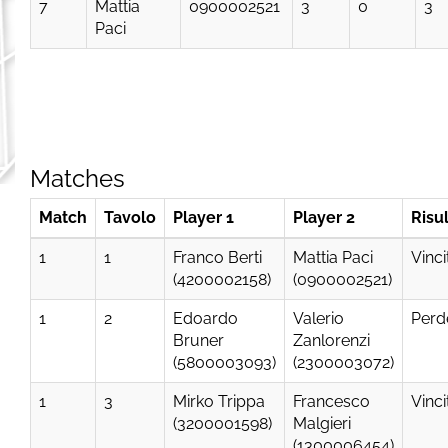
7
Mattia
0900002521
3
0
3
Paci
Matches
Match
Tavolo
Player 1
Player 2
Risu
1
1
Franco Berti
Mattia Paci
Vinci
(4200002158)
(0900002521)
1
2
Edoardo
Valerio
Perd
Bruner
Zanlorenzi
(5800003093)
(2300003072)
1
3
Mirko Trippa
Francesco
Vinci
(3200001598)
Malgieri
(1300006454)