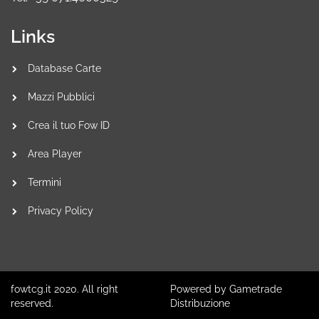
Links
Database Carte
Mazzi Pubblici
Crea il tuo Fow ID
Area Player
Termini
Privacy Policy
fowtcg.it 2020. All right
Powered by Gametrade
reserved.
Distribuzione