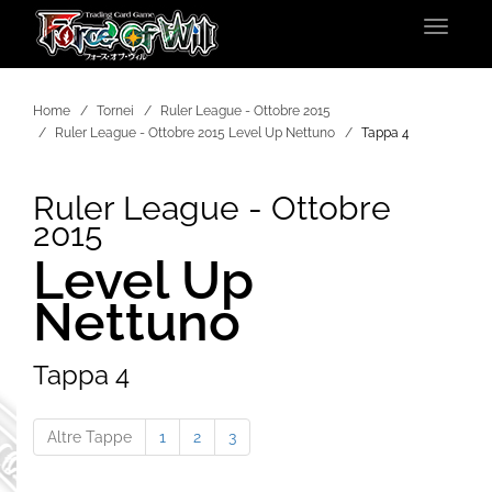
Toggle
navigat
Home
Tornei
Ruler League - Ottobre 2015
Ruler League - Ottobre 2015 Level Up Nettuno
Tappa 4
Ruler League - Ottobre
2015
Level Up
Nettuno
Tappa 4
Altre Tappe
1
2
3