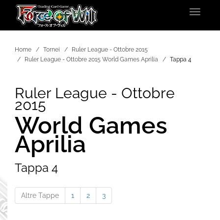
Toggle
navigat
Home
Tornei
Ruler League - Ottobre 2015
Ruler League - Ottobre 2015 World Games Aprilia
Tappa 4
Ruler League - Ottobre
2015
World Games
Aprilia
Tappa 4
Altre Tappe
1
2
3