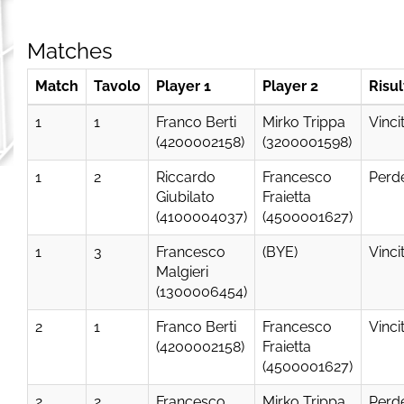
Matches
Match
Tavolo
Player 1
Player 2
Risul
1
1
Franco Berti
Mirko Trippa
Vinci
(4200002158)
(3200001598)
1
2
Riccardo
Francesco
Perd
Giubilato
Fraietta
(4100004037)
(4500001627)
1
3
Francesco
(BYE)
Vinci
Malgieri
(1300006454)
2
1
Franco Berti
Francesco
Vinci
(4200002158)
Fraietta
(4500001627)
2
2
Francesco
Mirko Trippa
Perd