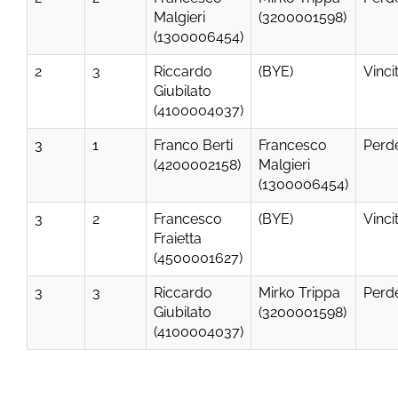
Malgieri
(3200001598)
(1300006454)
2
3
Riccardo
(BYE)
Vinci
Giubilato
(4100004037)
3
1
Franco Berti
Francesco
Perd
(4200002158)
Malgieri
(1300006454)
3
2
Francesco
(BYE)
Vinci
Fraietta
(4500001627)
3
3
Riccardo
Mirko Trippa
Perd
Giubilato
(3200001598)
(4100004037)