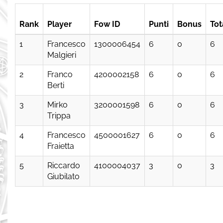
Rank
Player
Fow ID
Punti
Bonus
Tot
1
Francesco
1300006454
6
0
6
Malgieri
2
Franco
4200002158
6
0
6
Berti
3
Mirko
3200001598
6
0
6
Trippa
4
Francesco
4500001627
6
0
6
Fraietta
5
Riccardo
4100004037
3
0
3
Giubilato