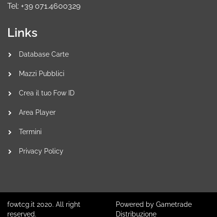
Tel: +39 071.4600329
Links
Database Carte
Mazzi Pubblici
Crea il tuo Fow ID
Area Player
Termini
Privacy Policy
fowtcg.it 2020. All right
Powered by Gametrade
reserved.
Distribuzione