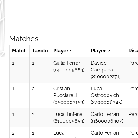
Matches
Match
Tavolo
Player 1
Player 2
Risu
1
1
Giulia Ferrari
Davide
Par
(1400005684)
Campana
(8100002271)
1
2
Cristian
Luca
Per
Pucciarelli
Ostrogovich
(0500003153)
(2700006345)
1
3
Luca Tinfena
Carlo Ferrari
Per
(8100005654)
(9600006407)
2
1
Luca
Carlo Ferrari
Per