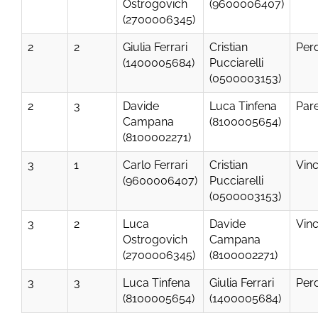
Ostrogovich
(9600006407)
(2700006345)
2
2
Giulia Ferrari
Cristian
Per
(1400005684)
Pucciarelli
(0500003153)
2
3
Davide
Luca Tinfena
Par
Campana
(8100005654)
(8100002271)
3
1
Carlo Ferrari
Cristian
Vinc
(9600006407)
Pucciarelli
(0500003153)
3
2
Luca
Davide
Vinc
Ostrogovich
Campana
(2700006345)
(8100002271)
3
3
Luca Tinfena
Giulia Ferrari
Per
(8100005654)
(1400005684)