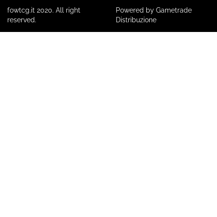
fowtcg.it 2020. All right
Powered by Gametrade
reserved.
Distribuzione