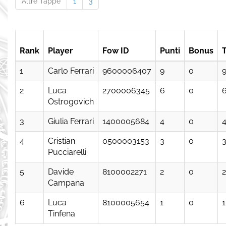
Altre Tappe
1
3
Rank
Player
Fow ID
Punti
Bonus
T
1
Carlo Ferrari
9600006407
9
0
2
Luca
2700006345
6
0
Ostrogovich
3
Giulia Ferrari
1400005684
4
0
4
Cristian
0500003153
3
0
Pucciarelli
5
Davide
8100002271
2
0
2
Campana
6
Luca
8100005654
1
0
1
Tinfena