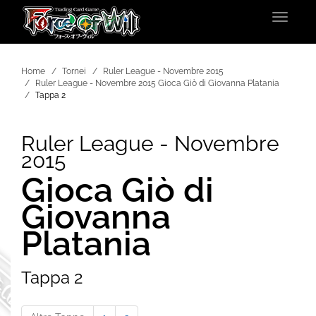
Toggle
navigat
Home
Tornei
Ruler League - Novembre 2015
Ruler League - Novembre 2015 Gioca Giò di Giovanna Platania
Tappa 2
Ruler League - Novembre
2015
Gioca Giò di
Giovanna
Platania
Tappa 2