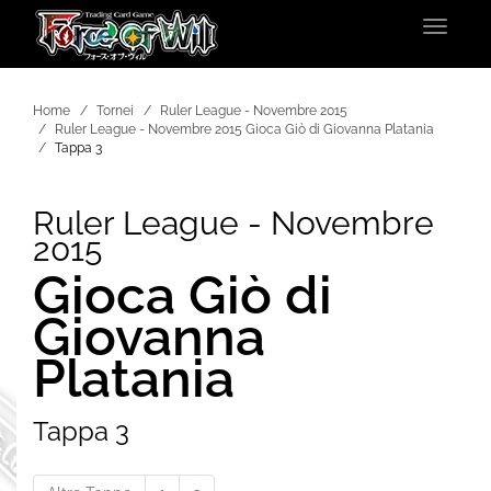
Toggle
navigat
Home
Tornei
Ruler League - Novembre 2015
Ruler League - Novembre 2015 Gioca Giò di Giovanna Platania
Tappa 3
Ruler League - Novembre
2015
Gioca Giò di
Giovanna
Platania
Tappa 3