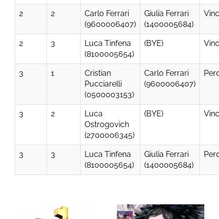
2
2
Carlo Ferrari
Giulia Ferrari
Vinc
(9600006407)
(1400005684)
2
3
Luca Tinfena
(BYE)
Vinc
(8100005654)
3
1
Cristian
Carlo Ferrari
Per
Pucciarelli
(9600006407)
(0500003153)
3
2
Luca
(BYE)
Vinc
Ostrogovich
(2700006345)
3
3
Luca Tinfena
Giulia Ferrari
Per
(8100005654)
(1400005684)