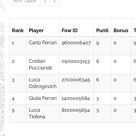
Altre Tappe
1
2
Rank
Player
Fow ID
Punti
Bonus
T
1
Carlo Ferrari
9600006407
9
0
2
Cristian
0500003153
6
0
Pucciarelli
3
Luca
2700006345
6
0
Ostrogovich
4
Giulia Ferrari
1400005684
3
0
5
Luca
8100005654
3
0
Tinfena