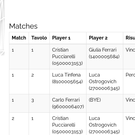
Matches
Match
Tavolo
Player 1
Player 2
Risu
1
1
Cristian
Giulia Ferrari
Vinc
Pucciarelli
(1400005684)
(0500003153)
1
2
Luca Tinfena
Luca
Per
(8100005654)
Ostrogovich
(2700006345)
1
3
Carlo Ferrari
(BYE)
Vinc
(9600006407)
2
1
Cristian
Luca
Vinc
Pucciarelli
Ostrogovich
(0500003153)
(2700006345)