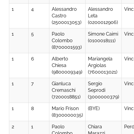
1
4
Alessandro
Alessandro
Vinc
Castro
Leta
(2500013053)
(0200012906)
1
5
Paolo
Simone Caimi
Vinc
Colombo
(0100018111)
(8700001593)
1
6
Alberto
Mariangela
Vinc
Chiesa
Argiolas
(9800009349)
(7600013021)
1
7
Gianluca
Sergio
Vinc
Cremaschi
Seprodi
(7200018851)
(3000000379)
1
8
Mario Frison
(BYE)
Vinc
(8300000035)
2
1
Paolo
Chiara
Per
Colombo
Marazzi