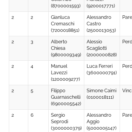
(8700001593)
(9200017771)
2
2
Gianluca
Alessandro
Par
Cremaschi
Castro
(7200018851)
(2500013053)
2
3
Alberto
Alessio
Per
Chiesa
Scagliotti
(9800009349)
(2000000828)
2
4
Manuel
Luca Ferreri
Per
Lavezzi
(3600000791)
(1200009277)
2
5
Filippo
Simone Caimi
Vinc
Guarnaschelli
(0100018111)
(6900005542)
2
6
Sergio
Alessandro
Par
Seprodi
Aggio
(3000000379)
(5000005147)