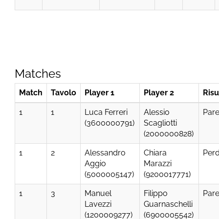
Matches
Match
Tavolo
Player 1
Player 2
Risu
1
1
Luca Ferreri
Alessio
Par
(3600000791)
Scagliotti
(2000000828)
1
2
Alessandro
Chiara
Per
Aggio
Marazzi
(5000005147)
(9200017771)
1
3
Manuel
Filippo
Par
Lavezzi
Guarnaschelli
(1200009277)
(6900005542)