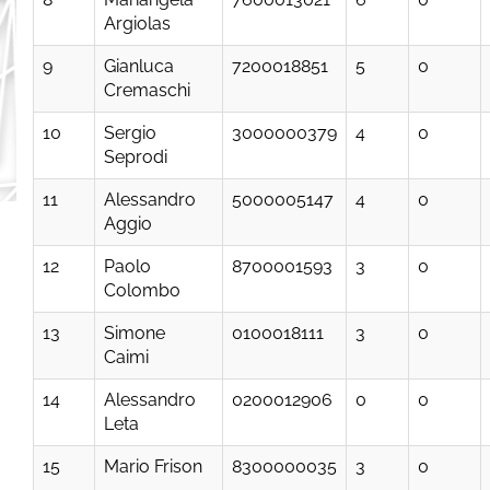
Argiolas
9
Gianluca
7200018851
5
0
Cremaschi
10
Sergio
3000000379
4
0
Seprodi
11
Alessandro
5000005147
4
0
Aggio
12
Paolo
8700001593
3
0
Colombo
13
Simone
0100018111
3
0
Caimi
14
Alessandro
0200012906
0
0
Leta
15
Mario Frison
8300000035
3
0