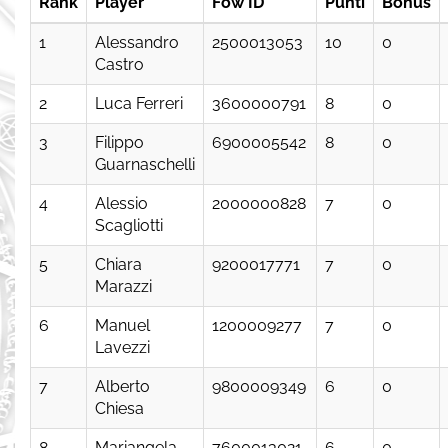
Rank
Player
Fow ID
Punti
Bonus
1
Alessandro
2500013053
10
0
Castro
2
Luca Ferreri
3600000791
8
0
3
Filippo
6900005542
8
0
Guarnaschelli
4
Alessio
2000000828
7
0
Scagliotti
5
Chiara
9200017771
7
0
Marazzi
6
Manuel
1200009277
7
0
Lavezzi
7
Alberto
9800009349
6
0
Chiesa
8
Mariangela
7600013021
6
0