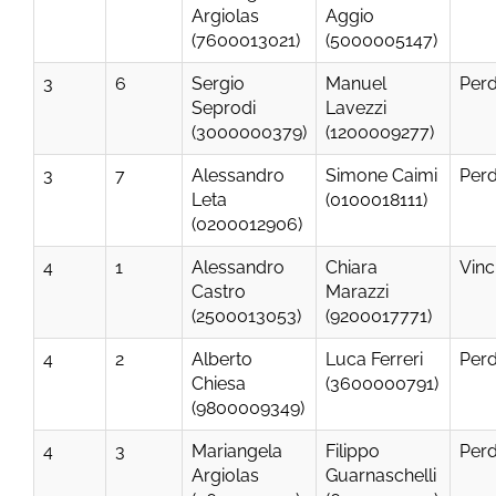
Argiolas
Aggio
(7600013021)
(5000005147)
3
6
Sergio
Manuel
Per
Seprodi
Lavezzi
(3000000379)
(1200009277)
3
7
Alessandro
Simone Caimi
Per
Leta
(0100018111)
(0200012906)
4
1
Alessandro
Chiara
Vinc
Castro
Marazzi
(2500013053)
(9200017771)
4
2
Alberto
Luca Ferreri
Per
Chiesa
(3600000791)
(9800009349)
4
3
Mariangela
Filippo
Per
Argiolas
Guarnaschelli