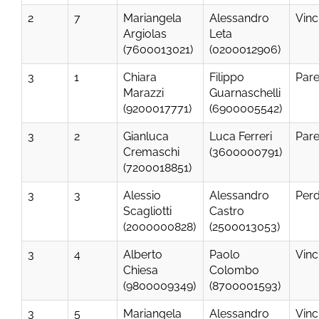
2
7
Mariangela
Alessandro
Vinc
Argiolas
Leta
(7600013021)
(0200012906)
3
1
Chiara
Filippo
Par
Marazzi
Guarnaschelli
(9200017771)
(6900005542)
3
2
Gianluca
Luca Ferreri
Par
Cremaschi
(3600000791)
(7200018851)
3
3
Alessio
Alessandro
Per
Scagliotti
Castro
(2000000828)
(2500013053)
3
4
Alberto
Paolo
Vinc
Chiesa
Colombo
(9800009349)
(8700001593)
3
5
Mariangela
Alessandro
Vinc