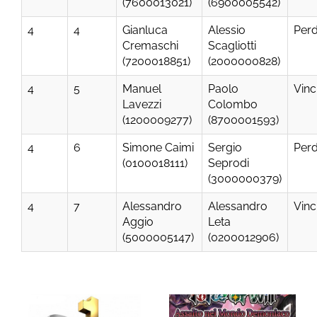
(7600013021)
(6900005542)
4
4
Gianluca
Alessio
Per
Cremaschi
Scagliotti
(7200018851)
(2000000828)
4
5
Manuel
Paolo
Vinc
Lavezzi
Colombo
(1200009277)
(8700001593)
4
6
Simone Caimi
Sergio
Per
(0100018111)
Seprodi
(3000000379)
4
7
Alessandro
Alessandro
Vinc
Aggio
Leta
(5000005147)
(0200012906)