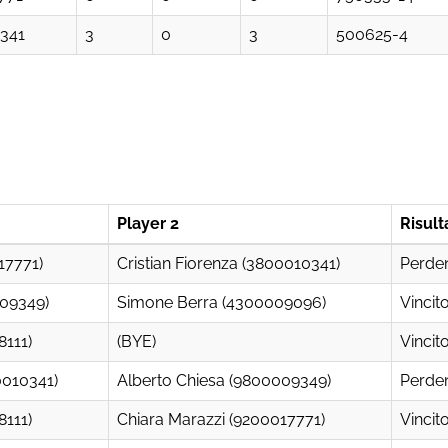
341
3
0
3
500625-4
Player 2
Risult
17771)
Cristian Fiorenza (3800010341)
Perde
009349)
Simone Berra (4300009096)
Vincit
8111)
(BYE)
Vincit
0010341)
Alberto Chiesa (9800009349)
Perde
8111)
Chiara Marazzi (9200017771)
Vincit