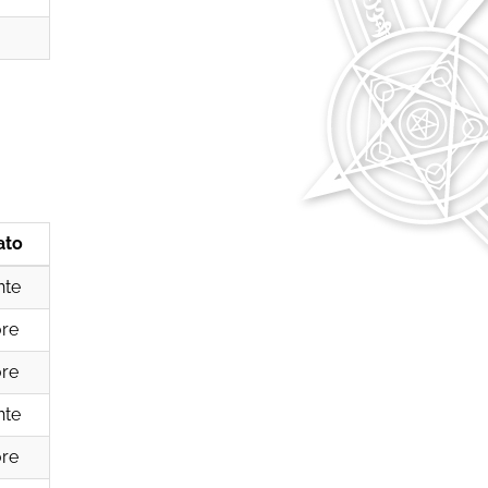
ato
nte
ore
ore
nte
ore