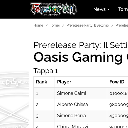
News
Tor
Home
Tornei
Prerelease Party: Il Settimo
Prerele
Prerelease Party: Il Set
Oasis Gaming 
Tappa 1
Rank
Player
Fow ID
1
Simone Caimi
0100018
2
Alberto Chiesa
980000
3
Simone Berra
430000
4
Chiara Marazzi
9200017