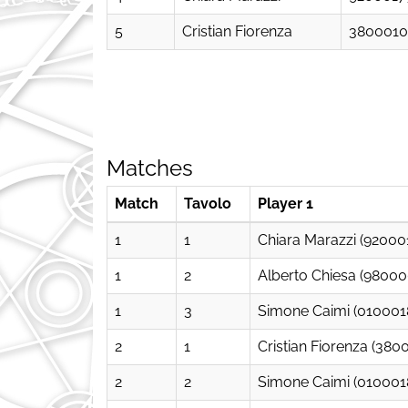
5
Cristian Fiorenza
3800010
Matches
Match
Tavolo
Player 1
1
1
Chiara Marazzi (92000
1
2
Alberto Chiesa (9800
1
3
Simone Caimi (010001
2
1
Cristian Fiorenza (380
2
2
Simone Caimi (010001