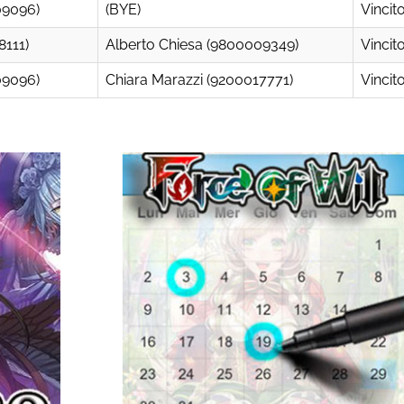
09096)
(BYE)
Vincit
8111)
Alberto Chiesa (9800009349)
Vincit
09096)
Chiara Marazzi (9200017771)
Vincit