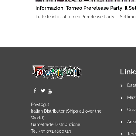
Informazioni Torneo Prerelease Party: Il Se
Tutte le info sul torneo Prerelease Party: Il Settimo
Link
Data
Mazz
Fowtcg.it
Crea
Italian Distributor (Ships all over the
World)
Area
Gametrade Distribuzione
Tel: +39 071.4600329
Term