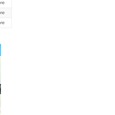
ore
ore
ore