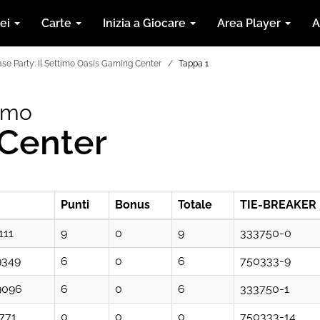
nei
Carte
Inizia a Giocare
Area Player
A
ase Party: Il Settimo Oasis Gaming Center
Tappa 1
timo
Center
Punti
Bonus
Totale
TIE-BREAKER
111
9
0
9
333750-0
9349
6
0
6
750333-9
9096
6
0
6
333750-1
771
0
0
0
750333-14