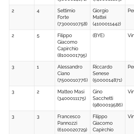
2
4
Settimio
Giorgio
Pe
Forte
Mattei
(7300010758)
(4100011442)
2
5
Filippo
(BYE)
Vi
Giacomo
Capirchio
(8100001795)
3
1
Alessandro
Riccardo
Pe
Ciano
Senese
(7500010776)
(5000014871)
3
2
Matteo Masi
Gino
Vi
(3400011175)
Sacchetti
(9800019586)
3
3
Francesco
Filippo
Vi
Pannozzi
Giacomo
(6100020729)
Capirchio