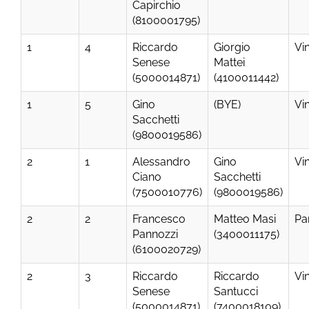
Capirchio
(8100001795)
1
4
Riccardo
Giorgio
Vi
Senese
Mattei
(5000014871)
(4100011442)
1
5
Gino
(BYE)
Vi
Sacchetti
(9800019586)
2
1
Alessandro
Gino
Vi
Ciano
Sacchetti
(7500010776)
(9800019586)
2
2
Francesco
Matteo Masi
Pa
Pannozzi
(3400011175)
(6100020729)
2
3
Riccardo
Riccardo
Vi
Senese
Santucci
(5000014871)
(7400018109)