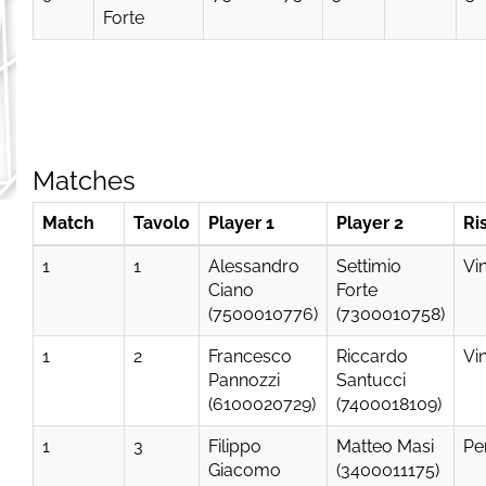
Forte
Matches
Match
Tavolo
Player 1
Player 2
Ri
1
1
Alessandro
Settimio
Vi
Ciano
Forte
(7500010776)
(7300010758)
1
2
Francesco
Riccardo
Vi
Pannozzi
Santucci
(6100020729)
(7400018109)
1
3
Filippo
Matteo Masi
Pe
Giacomo
(3400011175)