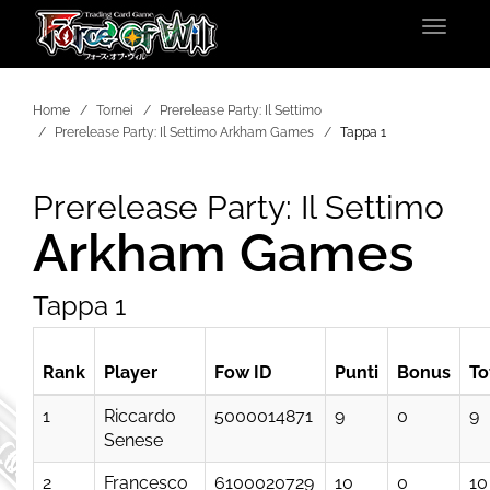
Toggle
navigat
Home
Tornei
Prerelease Party: Il Settimo
Prerelease Party: Il Settimo Arkham Games
Tappa 1
Prerelease Party: Il Settimo
Arkham Games
Tappa 1
Rank
Player
Fow ID
Punti
Bonus
To
1
Riccardo
5000014871
9
0
9
Senese
2
Francesco
6100020729
10
0
10