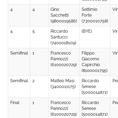
4
4
Gino
Settimio
Vi
Sacchetti
Forte
(9800019586)
(7300010758)
4
5
Riccardo
(BYE)
Vi
Santucci
(7400018109)
Semifinal
1
Francesco
Filippo
Vi
Pannozzi
Giacomo
(6100020729)
Capirchio
(8100001795)
Semifinal
2
Matteo Masi
Riccardo
Pe
(3400011175)
Senese
(5000014871)
Final
1
Francesco
Riccardo
Pe
Pannozzi
Senese
(6100020729)
(5000014871)