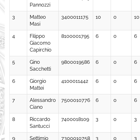
Pannozzi
3
Matteo
3400011175
10
0
10
Masi
4
Filippo
8100001795
6
0
6
Giacomo
Capirchio
5
Gino
9800019586
6
0
6
Sacchetti
6
Giorgio
4100011442
6
0
6
Mattei
7
Alessandro
7500010776
6
0
6
Ciano
8
Riccardo
7400018109
3
0
3
Santucci
9
Settimio
7300010758
3
0
3