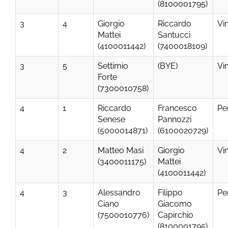
(8100001795)
3
4
Giorgio
Riccardo
Vi
Mattei
Santucci
(4100011442)
(7400018109)
3
5
Settimio
(BYE)
Vi
Forte
(7300010758)
4
1
Riccardo
Francesco
Pe
Senese
Pannozzi
(5000014871)
(6100020729)
4
2
Matteo Masi
Giorgio
Vi
(3400011175)
Mattei
(4100011442)
4
3
Alessandro
Filippo
Pe
Ciano
Giacomo
(7500010776)
Capirchio
(8100001795)