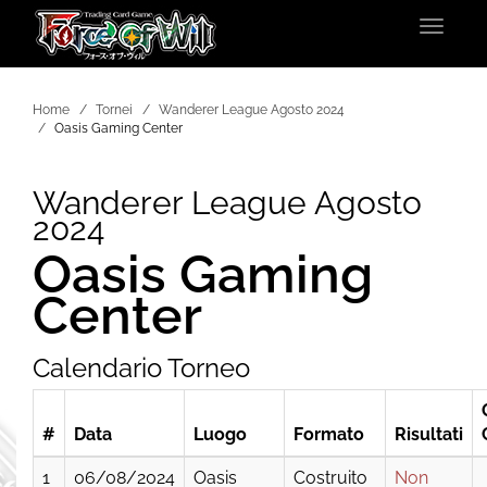
Toggle
navigat
Home
Tornei
Wanderer League Agosto 2024
Oasis Gaming Center
Wanderer League Agosto
2024
Oasis Gaming
Center
Calendario Torneo
#
Data
Luogo
Formato
Risultati
1
06/08/2024
Oasis
Costruito
Non