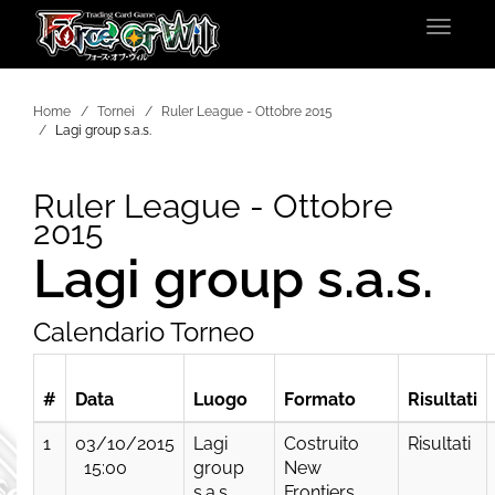
Toggle
navigat
Home
Tornei
Ruler League - Ottobre 2015
Lagi group s.a.s.
Ruler League - Ottobre
2015
Lagi group s.a.s.
Calendario Torneo
#
Data
Luogo
Formato
Risultati
1
03/10/2015
Lagi
Costruito
Risultati
15:00
group
New
s.a.s.
Frontiers