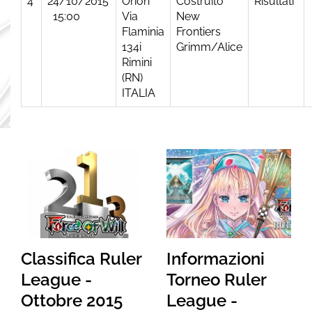
4
24/10/2015
Orion
Costruito
Risultati
15:00
Via
New
Flaminia
Frontiers
134i
Grimm/Alice
Rimini
(RN)
ITALIA
Classifica Ruler
Informazioni
League -
Torneo Ruler
Ottobre 2015
League -