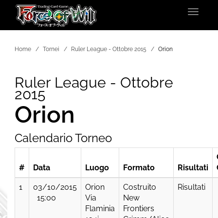
Toggle
navigat
Home
Tornei
Ruler League - Ottobre 2015
Orion
Ruler League - Ottobre
2015
Orion
Calendario Torneo
#
Data
Luogo
Formato
Risultati
1
03/10/2015
Orion
Costruito
Risultati
15:00
Via
New
Flaminia
Frontiers