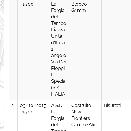
15:00
La
Blocco
Forgia
Grimm
del
Tempo
Piazza
Unità
d'Italia
1
angolo
Via Dei
Pioppi
La
Spezia
(SP)
ITALIA
2
09/10/2015
A.S.D.
Costruito
Risultati
15:00
La
New
Forgia
Frontiers
del
Grimm/Alice