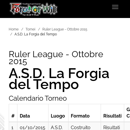
Toggle
navigat
Home
Tornei
Ruler League - Ottobre 2015
A.S.D. La Forgia del Tempo
Ruler League - Ottobre
2015
A.S.D. La Forgia
del Tempo
Calendario Torneo
G
#
Data
Luogo
Formato
Risultati
C
1
01/10/2015
A.S.D.
Costruito
Risultati