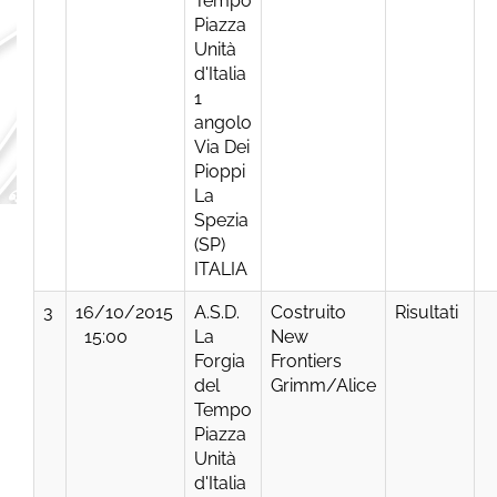
Tempo
Piazza
Unità
d'Italia
1
angolo
Via Dei
Pioppi
La
Spezia
(SP)
ITALIA
3
16/10/2015
A.S.D.
Costruito
Risultati
15:00
La
New
Forgia
Frontiers
del
Grimm/Alice
Tempo
Piazza
Unità
d'Italia