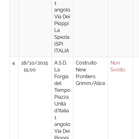
1
angolo
Via Dei
Pioppi
La
Spezia
(SP)
ITALIA
4
18/10/2015
A.S.D.
Costruito
Non
15:00
La
New
Svolto
Forgia
Frontiers
del
Grimm/Alice
Tempo
Piazza
Unità
d'Italia
1
angolo
Via Dei
Pioppi