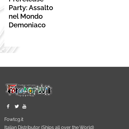
Party: Assalto
nel Mondo
Demoniaco
Fowtcg.it
Italian Distributor (Ships all over the World)