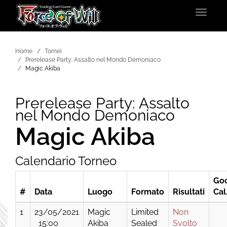
Toggle
navigat
Home
Tornei
Prerelease Party: Assalto nel Mondo Demoniaco
Magic Akiba
Prerelease Party: Assalto
nel Mondo Demoniaco
Magic Akiba
Calendario Torneo
Go
#
Data
Luogo
Formato
Risultati
Cal
1
23/05/2021
Magic
Limited
Non
15:00
Akiba
Sealed
Svolto