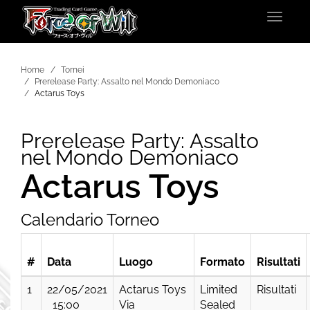
Toggle
navigat
Home
Tornei
Prerelease Party: Assalto nel Mondo Demoniaco
Actarus Toys
Prerelease Party: Assalto
nel Mondo Demoniaco
Actarus Toys
Calendario Torneo
#
Data
Luogo
Formato
Risultati
1
22/05/2021
Actarus Toys
Limited
Risultati
15:00
Via
Sealed