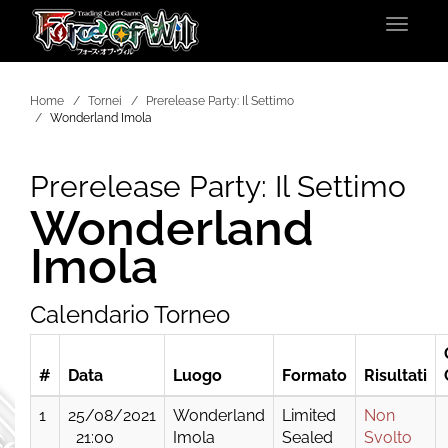
Toggle
navigat
Home
Tornei
Prerelease Party: Il Settimo
Wonderland Imola
Prerelease Party: Il Settimo
Wonderland
Imola
Calendario Torneo
#
Data
Luogo
Formato
Risultati
1
25/08/2021
Wonderland
Limited
Non
21:00
Imola
Sealed
Svolto