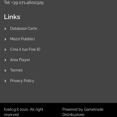
Tel: +39 071.4600329
Links
Database Carte
Mazzi Pubblici
Crea il tuo Fow ID
Area Player
Termini
Privacy Policy
fowtcg.it 2020. All right
Powered by Gametrade
reserved.
Distribuzione