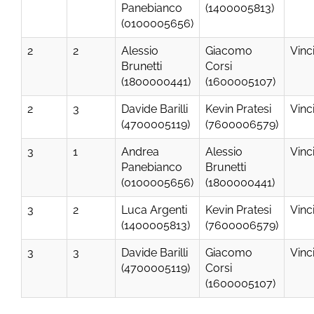
Panebianco
(1400005813)
(0100005656)
2
2
Alessio
Giacomo
Vinc
Brunetti
Corsi
(1800000441)
(1600005107)
2
3
Davide Barilli
Kevin Pratesi
Vinc
(4700005119)
(7600006579)
3
1
Andrea
Alessio
Vinc
Panebianco
Brunetti
(0100005656)
(1800000441)
3
2
Luca Argenti
Kevin Pratesi
Vinc
(1400005813)
(7600006579)
3
3
Davide Barilli
Giacomo
Vinc
(4700005119)
Corsi
(1600005107)