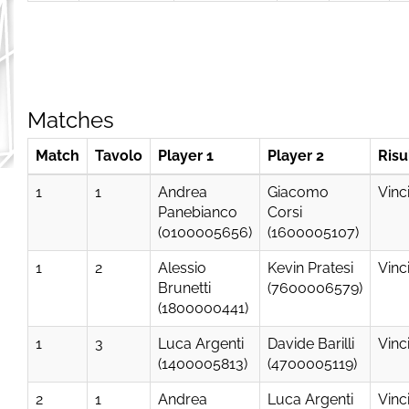
Matches
Match
Tavolo
Player 1
Player 2
Risu
1
1
Andrea
Giacomo
Vinc
Panebianco
Corsi
(0100005656)
(1600005107)
1
2
Alessio
Kevin Pratesi
Vinc
Brunetti
(7600006579)
(1800000441)
1
3
Luca Argenti
Davide Barilli
Vinc
(1400005813)
(4700005119)
2
1
Andrea
Luca Argenti
Vinc