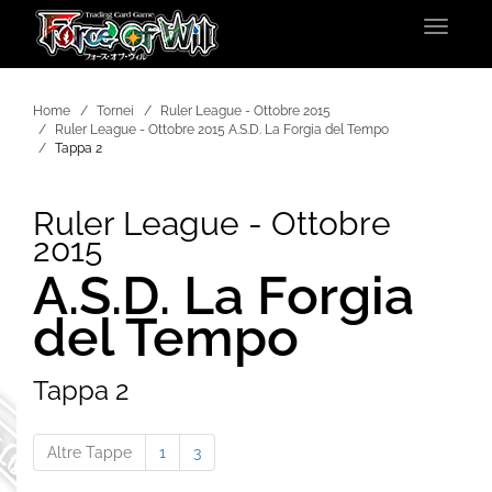
Toggle
navigat
Home
Tornei
Ruler League - Ottobre 2015
Ruler League - Ottobre 2015 A.S.D. La Forgia del Tempo
Tappa 2
Ruler League - Ottobre
2015
A.S.D. La Forgia
del Tempo
Tappa 2
Altre Tappe
1
3