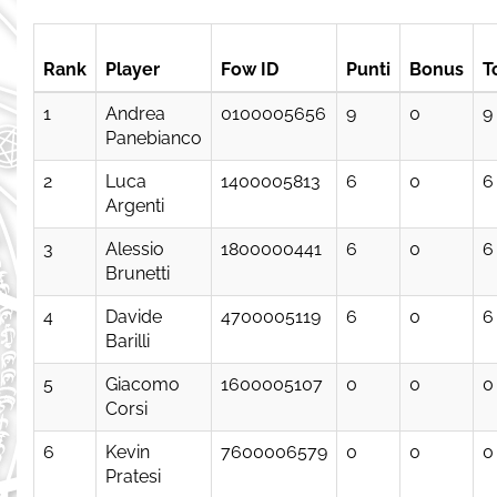
Rank
Player
Fow ID
Punti
Bonus
T
1
Andrea
0100005656
9
0
9
Panebianco
2
Luca
1400005813
6
0
6
Argenti
3
Alessio
1800000441
6
0
6
Brunetti
4
Davide
4700005119
6
0
6
Barilli
5
Giacomo
1600005107
0
0
0
Corsi
6
Kevin
7600006579
0
0
0
Pratesi