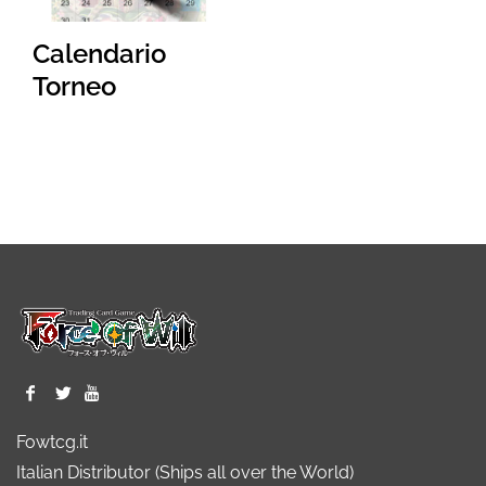
Calendario
Torneo
Fowtcg.it
Italian Distributor (Ships all over the World)