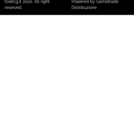
fowtcg.it 2020. All right
Powered by Gametrade
reserved.
Distribuzione