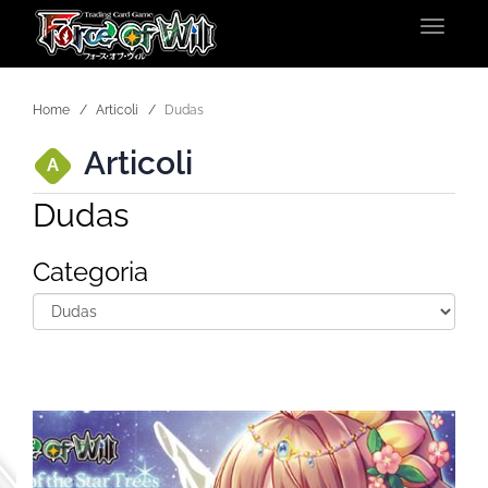
Toggle
navigat
Home
Articoli
Dudas
Articoli
A
Dudas
Categoria