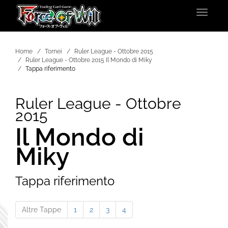
Toggle
navigat
Home
Tornei
Ruler League - Ottobre 2015
Ruler League - Ottobre 2015 Il Mondo di Miky
Tappa riferimento
Ruler League - Ottobre
2015
Il Mondo di
Miky
Tappa riferimento
Altre Tappe
1
2
3
4