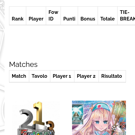
Fow
TIE-
Rank
Player
ID
Punti
Bonus
Totale
BREA
Matches
Match
Tavolo
Player 1
Player 2
Risultato