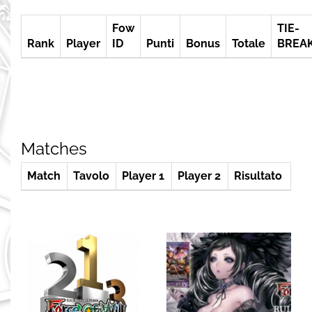
Fow
TIE-
Rank
Player
ID
Punti
Bonus
Totale
BREA
Matches
Match
Tavolo
Player 1
Player 2
Risultato