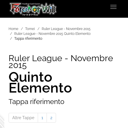
Toggle
navigat
Home
Tornei
Ruler League - Novembre 2015
Ruler League - Novembre 2015 Quinto Elemento
Tappa riferimento
Ruler League - Novembre
2015
Quinto
Elemento
Tappa riferimento
Altre Tappe
1
2